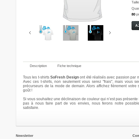
Taille
Quant
80
p
Description
Fiche technique
Tous les t-shirts
SoFresh Design
ont été réalisés avec passion par n
Avec ces t-shirts, non seulement vous serez "frais", mais vous se
précurseurs de la mode de demain. Alors affichez fièrement votre
Bloomy
Bloomy
Bloomy
Bloomy
goût !
20,00 €
20,00 €
20,00 €
20,00 €
Si vous souhaitez une déclinaison de couleur qui n’est pas présente i
Details
Details
Details
Details
pas à nous faire part de vos envies, nous ferons notre possibl
satisfaire.
Newsletter
Con