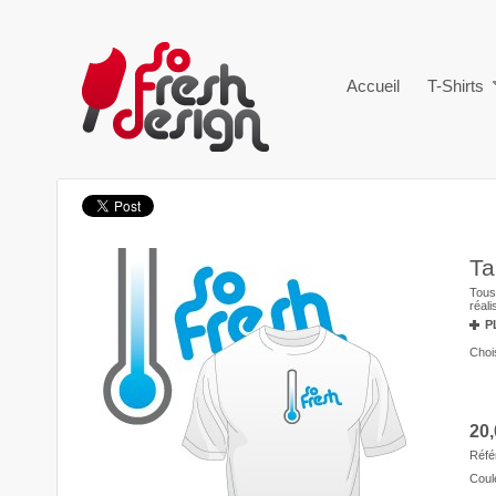
Accueil
T-Shirts
Ta
Tous 
réal
P
Chois
20,
Réfé
Coul