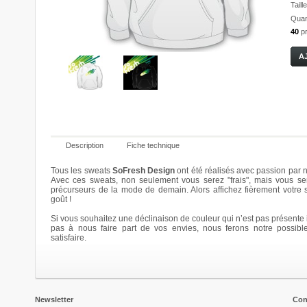
Taille
Quant
40
p
Description
Fiche technique
Tous les sweats
SoFresh Design
ont été réalisés avec passion par n
Avec ces sweats, non seulement vous serez "frais", mais vous se
précurseurs de la mode de demain. Alors affichez fièrement votre
Bloomy
Bloomy
Bloomy
Bloomy
goût !
20,00 €
20,00 €
20,00 €
20,00 €
Si vous souhaitez une déclinaison de couleur qui n’est pas présente i
Details
Details
Details
Details
pas à nous faire part de vos envies, nous ferons notre possibl
satisfaire.
Newsletter
Con