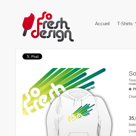
Accueil
T-Shirts
So
Tous
réal
P
Chois
35,
Réfé
Coul