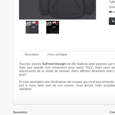
Taille
Quant
40
p
Description
Fiche technique
Tous les sweats
SoFresh Design
ont été réalisés avec passion par n
Avec ces sweats, non seulement vous serez "frais", mais vous se
précurseurs de la mode de demain. Alors affichez fièrement votre
Bloomy
Bloomy
Bloomy
Bloomy
goût !
20,00 €
20,00 €
20,00 €
20,00 €
Si vous souhaitez une déclinaison de couleur qui n’est pas présente i
Details
Details
Details
Details
pas à nous faire part de vos envies, nous ferons notre possibl
satisfaire.
Newsletter
Con