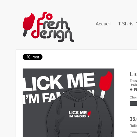
Accueil
T-Shirts
Li
Tous
réal
P
Chois
35,
Réfé
Coul