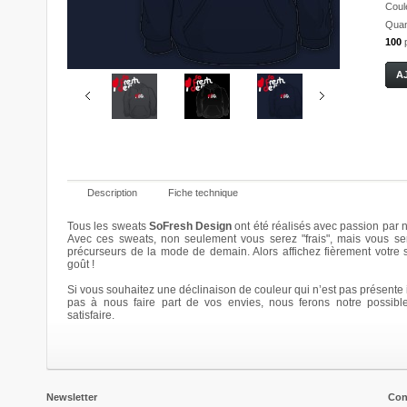
Coul
Quant
100
Description
Fiche technique
Tous les sweats
SoFresh Design
ont été réalisés avec passion par n
Avec ces sweats, non seulement vous serez "frais", mais vous se
précurseurs de la mode de demain. Alors affichez fièrement votre
Bloomy
Bloomy
Bloomy
Bloomy
goût !
20,00 €
20,00 €
20,00 €
20,00 €
Si vous souhaitez une déclinaison de couleur qui n’est pas présente i
Details
Details
Details
Details
pas à nous faire part de vos envies, nous ferons notre possibl
satisfaire.
Newsletter
Con