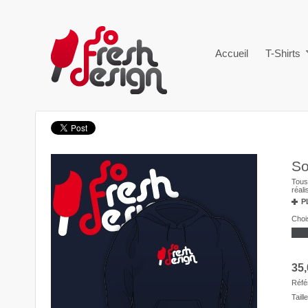
Accueil
T-Shirts
So
Tous
réal
P
Chois
35,
Réfé
Taille