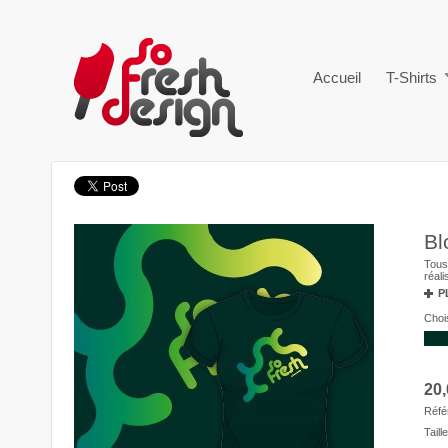
Accueil
T-Shirts
Bl
Tous 
réal
P
Chois
20,
Réfé
Taille