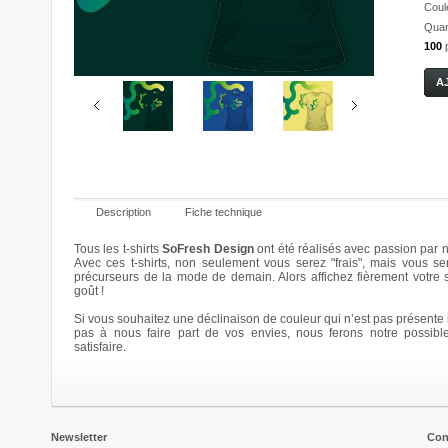
Coul
Quant
100
Description
Fiche technique
Tous les t-shirts
SoFresh Design
ont été réalisés avec passion par n
Avec ces t-shirts, non seulement vous serez "frais", mais vous se
précurseurs de la mode de demain. Alors affichez fièrement votre
Bloomy
Bloomy
Bloomy
Bloomy
goût !
20,00 €
20,00 €
20,00 €
20,00 €
Si vous souhaitez une déclinaison de couleur qui n’est pas présente i
Details
Details
Details
Details
pas à nous faire part de vos envies, nous ferons notre possibl
satisfaire.
Newsletter
Con