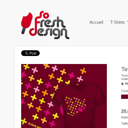
Accueil
T-Shirts
Te
Tous 
réal
P
Chois
20,
Réfé
Taille