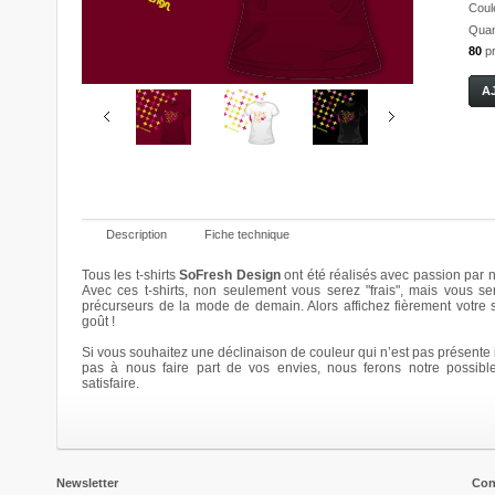
Coul
Quant
80
p
Description
Fiche technique
Tous les t-shirts
SoFresh Design
ont été réalisés avec passion par n
Avec ces t-shirts, non seulement vous serez "frais", mais vous se
précurseurs de la mode de demain. Alors affichez fièrement votre
Bloomy
Bloomy
Bloomy
Bloomy
goût !
20,00 €
20,00 €
20,00 €
20,00 €
Si vous souhaitez une déclinaison de couleur qui n’est pas présente i
Details
Details
Details
Details
pas à nous faire part de vos envies, nous ferons notre possibl
satisfaire.
Newsletter
Con