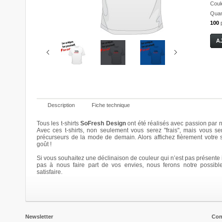
Coul
Quant
100
Description
Fiche technique
Tous les t-shirts
SoFresh Design
ont été réalisés avec passion par n
Avec ces t-shirts, non seulement vous serez "frais", mais vous se
précurseurs de la mode de demain. Alors affichez fièrement votre
Bloomy
Bloomy
Bloomy
Bloomy
goût !
20,00 €
20,00 €
20,00 €
20,00 €
Si vous souhaitez une déclinaison de couleur qui n’est pas présente i
Details
Details
Details
Details
pas à nous faire part de vos envies, nous ferons notre possibl
satisfaire.
Newsletter
Con