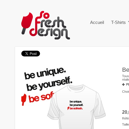
Accueil
T-Shirts
Be
Tous 
réal
P
Chois
20,
Réfé
Taille