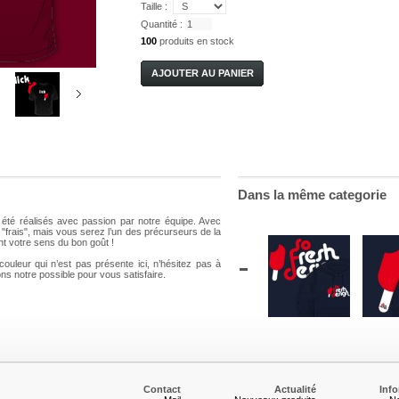
Taille :
Quantité :
100
produits en stock
Dans la même categorie
été réalisés avec passion par notre équipe. Avec
"frais", mais vous serez l’un des précurseurs de la
t votre sens du bon goût !
Bloomy
Bloomy
Bloomy
SoFresh
Ice 
ouleur qui n’est pas présente ici, n’hésitez pas à
Design
0,00 €
20,00 €
20,00 €
35,00
ns notre possible pour vous satisfaire.
35,00 €
etails
Details
Details
Detai
Details
Contact
Actualité
Inf