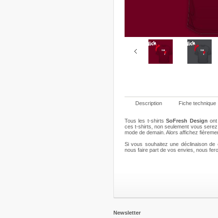
Description
Fiche technique
Tous les t-shirts
SoFresh Design
ont 
ces t-shirts, non seulement vous serez 
mode de demain. Alors affichez fièremen
Doh'
Bloomy
Bloomy
Bloomy
Si vous souhaitez une déclinaison de c
20,00 €
20,00 €
20,00 €
20,00 €
2
nous faire part de vos envies, nous fero
Details
Details
Details
Details
D
Newsletter