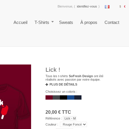
Bienvenue, (
identifiez-vous
)
$
€
Accueil
T-Shirts
Sweats
À propos
Contact
Lick !
Tous les t-shirts
SoFresh Design
ont été
réalisés avec passion par notre équipe.
PLUS DE DÉTAILS
Choisissez un coloris :
20,00 €
TTC
Référence :
Lick - M
Couleur :