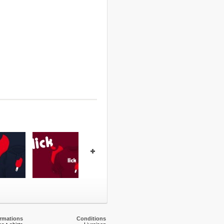
Cream
Lick !
So Hungry
Super
So Fres
Fresh
 €
20,00 €
35,00 €
35,00 €
35,00 €
ls
Details
Details
Details
Details
ormations
Conditions