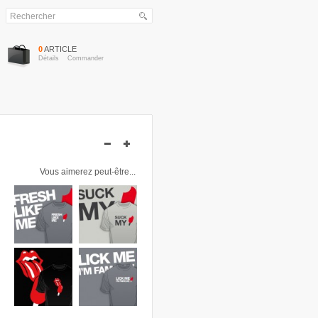
0
ARTICLE
Détails
Commander
Vous aimerez peut-être...
Fresh like
Suck My
me
***
20,00 €
20,00 €
Détails
Détails
Lick Me !
Lick me
I'm
20,00 €
famous !
Détails
20,00 €
Détails