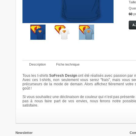
Taille
Quant
60
p
Description
Fiche technique
Tous les t-shirts
SoFresh Design
ont été réalisés avec passion par n
Avec ces t-shirts, non seulement vous serez "frais", mais vous se
précurseurs de la mode de demain. Alors affichez fièrement votre
Felt pen
SoFresh
SoFresh
Flower
goût !
2011 !
2011 !
Power
20,00 €
20,00 €
20,00 €
20,00 €
Si vous souhaitez une déclinaison de couleur qui n’est pas présente i
Details
pas à nous faire part de vos envies, nous ferons notre possibl
Details
Details
Details
satisfaire.
Newsletter
Con