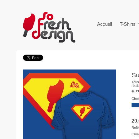
Accueil
T-Shirts
Su
Tous 
réal
P
Chois
20,
Réfé
Coul