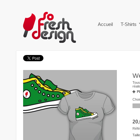
Accueil
T-Shirts
We
Tous 
réal
P
Chois
20,
Réfé
Taille