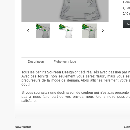
Coul
Quant
140
Description
Fiche technique
Tous les t-shirts
SoFresh Design
ont été réalisés avec passion par n
Avec ces t-shirts, non seulement vous serez "frais", mais vous se
précurseurs de la mode de demain. Alors affichez fièrement votre
Sunglasses
SoFresh
SoFresh
SoFresh
goût !
2011 !
2011 !
2011 !
20,00 €
20,00 €
20,00 €
20,00 €
Si vous souhaitez une déclinaison de couleur qui n’est pas présente i
Details
pas à nous faire part de vos envies, nous ferons notre possibl
Details
Details
Details
satisfaire.
Newsletter
Con